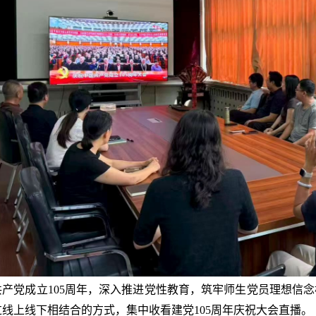
共产党成立
105
周年，深入推进党性教育，筑牢师生党员理想信念
过线上线下相结合的方式，集中收看建党
105
周年庆祝大会直播。