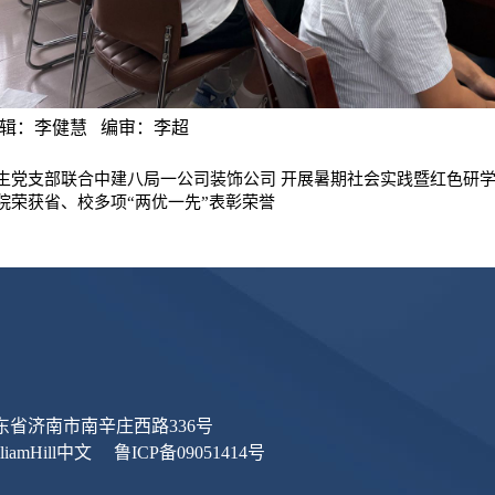
辑：李健慧   编审：李超
生党支部联合中建八局一公司装饰公司 开展暑期社会实践暨红色研
院荣获省、校多项“两优一先”表彰荣誉
山东省济南市南辛庄西路336号
 WilliamHill中文 鲁ICP备09051414号